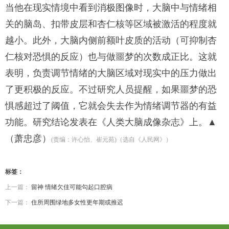
当他在现实情境中看到消极图像时，大脑中与情绪相
关的脑岛、扣带皮层和杏仁核等区域被激活的程度就
越小。此外，大脑内侧前额叶皮质的活动（可抑制杏
仁核对恐惧的反应）也与做噩梦的次数成正比。这就
表明，负责调节情绪的大脑区域对现实中的压力做出
了更积极的反应。不过研究人员提醒，如果噩梦的恐
惧感超过了阈值，它就会失去作为情绪调节器的有益
功能。研究结论发表在《人类大脑成像杂志》上。▲
（萧忠彦）
(责编：许心怡、崔元苑)（选自《人民网》）
标签：
上一篇：
留神 情绪欠佳可能勾起口腔病
下一篇：
住所周围绿地多女性更年期或推迟