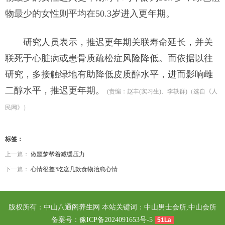
物最少的女性则平均在50.3岁进入更年期。
研究人员表示，推迟更年期关联寿命延长，并关
联死于心脏病或患骨质疏松症风险降低。而依据以往
研究，多接触绿地有助降低皮质醇水平，进而影响雌
二醇水平，推迟更年期。
(责编：赵丰(实习生)、李轶群)（选自《人
民网》）
标签：
上一篇：
做噩梦帮着减缓压力
下一篇：
心情很差?吃这几款食物治愈心情
版权所有：中山八通阁养生网 本站关键词：中山男士会所,中山会所
备案号：
豫ICP备2024091653号-5
51La